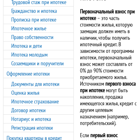
Трудовой стаж при ипотеке
Гражданство и ипотека
Первоначальный взнос при
ипотеке
– это часть
Прописка при ипотеке
стоимости жилья, которую
Ипотечное жилье
заемщик должен иметь в
Право собственности
наличии, чтобы получить
ипотечный кредит. В
Ипотека и дети
зависимости от программы
Ипотека молодым
ипотеки, первоначальный
Созаемщики и поручители
взнос может составлять от
0% до 90% стоимости
Оформление ипотеки
приобретаемого жилья.
Источником
первого взноса
Документы для ипотеки
при ипотеке
могут быть
Оценка жилья
накопления, продажа
Ипотечное страхование
имеющегося жилья, кредит с
другим целевым
Договор ипотеки
назначением (например,
Нотариус и ипотека
потребительский).
Регистрация ипотеки
Если
первый взнос
Покупка квартиры в кредит