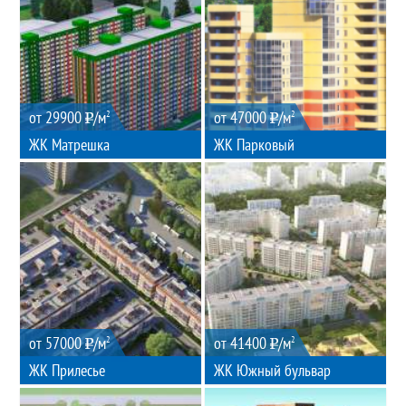
от 29900
/м
от 47000
/м
2
2
ЖК Матрешка
ЖК Парковый
от 57000
/м
от 41400
/м
2
2
ЖК Прилесье
ЖК Южный бульвар