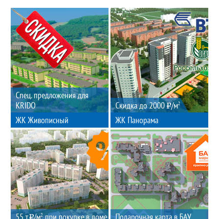
Спец. предложения для
KRIDO
Скидка до 2000
/м
2
ЖК Живописный
ЖК Панорама
55 т.
/м
при покупке в доме
Подарочная карта в БАУ
2