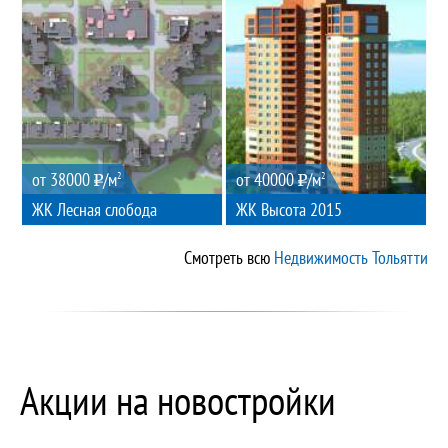
от 38000
/м
от 40000
/м
2
2
ЖК Лесная слобода
ЖК Высота 2015
Смотреть всю
Недвижимость Тольятти
Акции на новостройки