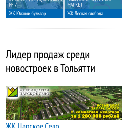
№ 7
МАРКЕТ
ЖК Южный бульвар
ЖК Лесная слобода
Лидер продаж среди
новостроек в Тольятти
ЖК Царское Село