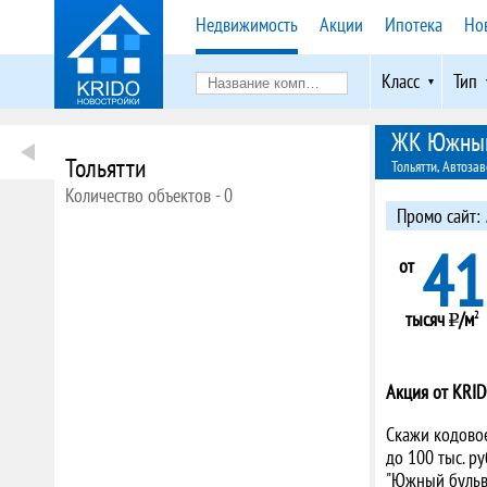
Недвижимость
Акции
Ипотека
Но
Класс
Тип
ЖК Южный
Тольятти
Тольятти, Автозав
Количество объектов -
0
Промо сайт:
41
от
тысяч
/м
2
Акция от KRID
Скажи кодовое
до 100 тыс. р
"Южный бульв