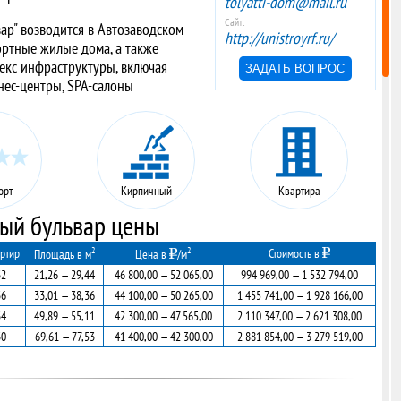
tolyatti-dom@mail.ru
Сайт:
р" возводится в Автозаводском
http://unistroyrf.ru/
ртные жилые дома, а также
екс инфраструктуры, включая
ЗАДАТЬ ВОПРОС
нес-центры, SPA-салоны
орт
Кирпичный
Квартира
й бульвар цены
2
2
ртир
Стоимость в
Площадь в м
Цена в
/м
32
21,26 — 29,44
46 800,00 — 52 065,00
994 969,00 — 1 532 794,00
36
33,01 — 38,36
44 100,00 — 50 265,00
1 455 741,00 — 1 928 166,00
34
49,89 — 55,11
42 300,00 — 47 565,00
2 110 347,00 — 2 621 308,00
30
69,61 — 77,53
41 400,00 — 42 300,00
2 881 854,00 — 3 279 519,00