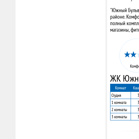
"Южный Бульва
районе. Комфо
полный компл
магазины, фит
Комф
ЖК Южны
Комнат
Ква
Студия
1 комната
2 комнаты
3 комнаты