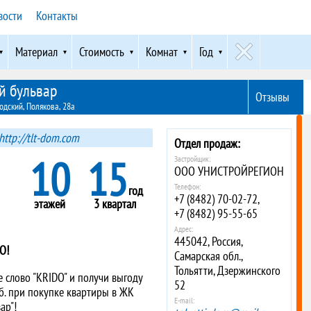
вости
Контакты
Материал
Стоимость
Комнат
Год
 бульвар
Отзывы
одский, Полякова, 28а
http://tlt-dom.com
Отдел продаж:
10
15
Застройщик:
ООО УНИСТРОЙРЕГИОН
Телефон:
год
+7 (8482) 70-02-72,
этажей
3 квартал
+7 (8482) 95-55-65
Адрес:
445042, Россия,
O!
Самарская обл.,
Тольятти, Дзержинского
 слово "KRIDO" и получи выгоду
52
уб. при покупке квартиры в ЖК
E-mail:
ар"!