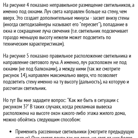
На рисунке 4 показано неправильное размещение светильников, а
именно под окнами. Луч света направлен больше на стену, чем
вверх. Это создает дополнительные минусы - засвет внизу стены
(иногда светодизайнеры называют его "пересвет"), попадание в
окна и сокращение луча свечения (т.е. светильник подсвечивает
гораздо меньшую высоту нежели может подсветить по
техническим характеристикам).
На рисунке 5 показано правильное расположение светильника и
направление светового луча. А именно, луч расположен не под
окнами (не под балконами), а между ними (так же смотрите
рисунок 14), направлен максимально вверх, что позволяет
подсветить стену именно на ту высоту (дальность), на которую и
рассчитан светильник.
Но тут Вы мне зададите вопрос: "Как же быть в ситуации с
рисунком 3?" В таких случаях, когда рекламная вывеска
расположена на высоте окон какого-либо этажа жилого дома,
можно обойтись следующим способом:
Применить рассеянные светильники (смотрите предыдущую
статью). Они светят почти так же ярко, но свет от них более