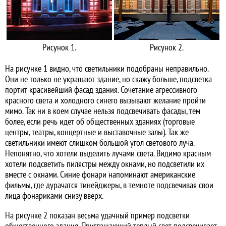
Рисунок 1.
Рисунок 2.
На рисунке 1 видно, что светильники подобраны неправильно.
Они не только не украшают здание, но скажу больше, подсветка
портит красивейший фасад здания. Сочетание агрессивного
красного света и холодного синего вызывают желание пройти
мимо. Так ни в коем случае нельзя подсвечивать фасады, тем
более, если речь идет об общественных зданиях (торговые
центры, театры, концертные и выставочные залы). Так же
светильники имеют слишком большой угол светового луча.
Непонятно, что хотели выделить лучами света. Видимо красным
хотели подсветить пилястры между окнами, но подсветили их
вместе с окнами. Синие фонари напоминают американские
фильмы, где дурачатся тинейджеры, в темноте подсвечивая свои
лица фонариками снизу вверх.
На рисунке 2 показан весьма удачный пример подсветки
общественного здания. Приглашающий теплый свет подсвечивает